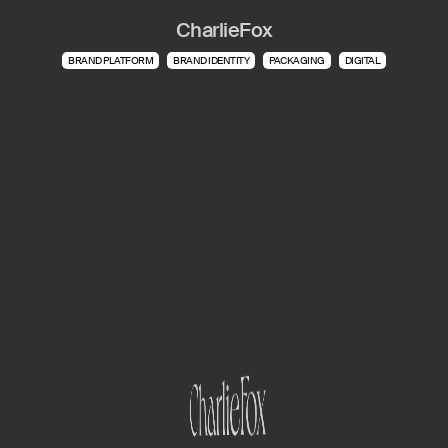
CharlieFox
BRAND PLATFORM
BRAND IDENTITY
PACKAGING
DIGITAL