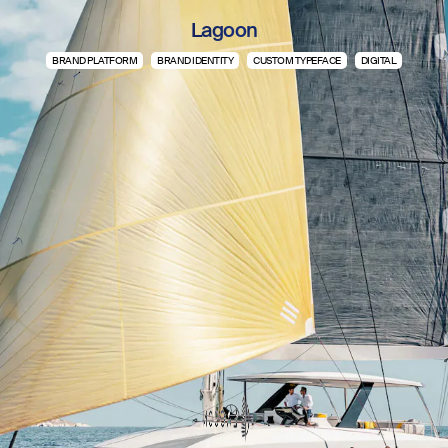
Lagoon
BRAND PLATFORM
BRAND IDENTITY
CUSTOM TYPEFACE
DIGITAL