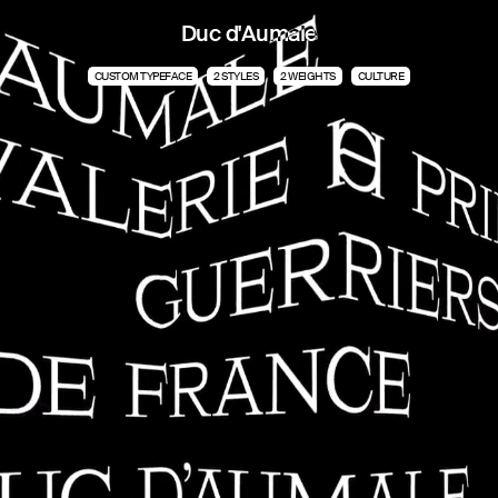
Duc d'Aumale
CUSTOM TYPEFACE
2 STYLES
2 WEIGHTS
CULTURE