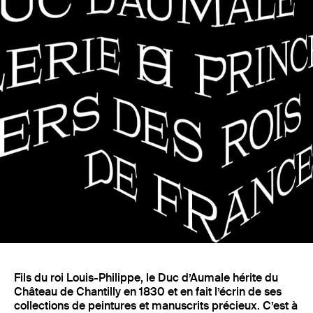
Fonderie
Fils du roi Louis-Philippe, le Duc d’Aumale hérite du
Château de Chantilly en 1830 et en fait l’écrin de ses
collections de peintures et manuscrits précieux. C’est à