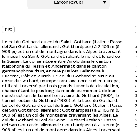
Lagoon Regular
14PX
Le col du Gothard ou col du Saint-Gothard (italien : Passo
L
del San Gottardo, allemand : Gotthardpass) à 2 106 m (6
G
909 pi) est un col de montagne dans les Alpes traversant
m
le massif du Saint-Gothard et reliant le nord et le sud de
l
la Suisse . Le col se situe entre Airolo dans le canton
i
italophone du Tessin et Andermatt dans le canton
r
germanophone d'Uri, et relie plus loin Bellinzona à
s
Lucerne, Bâle et Zurich. Le col du Gothard se situe au
t
cœur du Gothard, un important axe nord-sud en Europe,
d
et il est traversé par trois grands tunnels de circulation,
G
chacun étant le plus long du monde au moment de leur
L
construction : le tunnel ferroviaire du Gothard (1882), le
G
tunnel routier du Gothard (1980) et la base du Gothard.
m
Le col du Gothard ou col du Saint-Gothard (italien : Passo
(
del San Gottardo, allemand : Gotthardpass) à 2 106 m (6
p
909 pi) est un col de montagne traversant les Alpes. Le
G
col du Gothard ou col du Saint-Gothard (italien : Passo
A
del San Gottardo, allemand : Gotthardpass) à 2 106 m (6
g
909 pi) est un col de montagne dans les Alpes traversant
L
le massif du Saint-Gothard et reliant le nord et le sud de
s