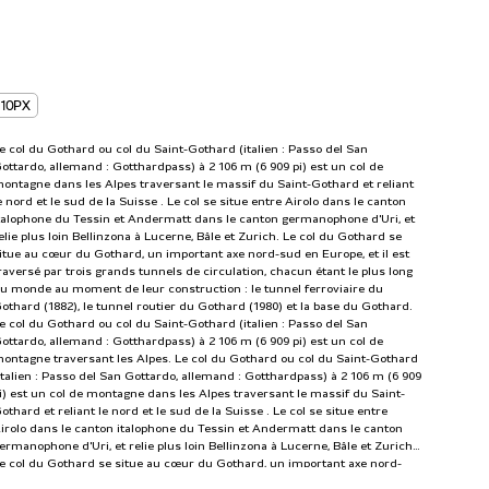
10PX
e col du Gothard ou col du Saint-Gothard (italien : Passo del San
ottardo, allemand : Gotthardpass) à 2 106 m (6 909 pi) est un col de
ontagne dans les Alpes traversant le massif du Saint-Gothard et reliant
e nord et le sud de la Suisse . Le col se situe entre Airolo dans le canton
talophone du Tessin et Andermatt dans le canton germanophone d'Uri, et
elie plus loin Bellinzona à Lucerne, Bâle et Zurich. Le col du Gothard se
itue au cœur du Gothard, un important axe nord-sud en Europe, et il est
raversé par trois grands tunnels de circulation, chacun étant le plus long
u monde au moment de leur construction : le tunnel ferroviaire du
othard (1882), le tunnel routier du Gothard (1980) et la base du Gothard.
e col du Gothard ou col du Saint-Gothard (italien : Passo del San
ottardo, allemand : Gotthardpass) à 2 106 m (6 909 pi) est un col de
ontagne traversant les Alpes. Le col du Gothard ou col du Saint-Gothard
italien : Passo del San Gottardo, allemand : Gotthardpass) à 2 106 m (6 909
i) est un col de montagne dans les Alpes traversant le massif du Saint-
othard et reliant le nord et le sud de la Suisse . Le col se situe entre
irolo dans le canton italophone du Tessin et Andermatt dans le canton
ermanophone d'Uri, et relie plus loin Bellinzona à Lucerne, Bâle et Zurich.
e col du Gothard se situe au cœur du Gothard, un important axe nord-
ud en Europe, et il est traversé par trois grands tunnels de circulation,