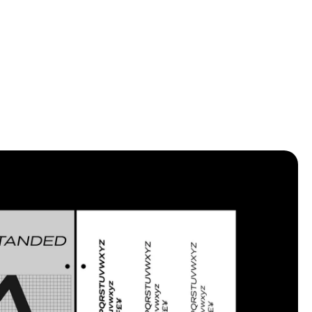
hacun étant le plus long du monde au moment de leur construction : le
unnel ferroviaire du Gothard (1882), le tunnel routier du Gothard (1980) et
a base du Gothard. Le col du Gothard ou col du Saint-Gothard (italien :
asso del San Gottardo, allemand : Gotthardpass) à 2 106 m (6 909 pi) est
n col de montagne traversant les Alpes. Le col du Gothard ou col du
aint-Gothard (italien : Passo del San... Gottardo, allemand : Gotthardpass)
 2 106 m. Le col du Gothard ou col du Saint-Gothard (italien : Passo del
an Gottardo, allemand : Gotthardpass) à 2 106 m (6 909 pi) est un col de
ontagne dans les Alpes traversant le massif du Saint-Gothard et reliant
e nord et le sud de la Suisse .