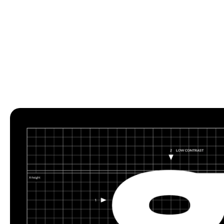
(1980) et la base du Gothard. Le col du
Gothard ou col du Saint-Gothard (italien :
Passo del San Gottardo, allemand :
Gotthardpass) à 2 106 m (6 909 pi) est un col
de montagne traversant les Alpes. Le col du
Gothard ou col du Saint-Gothard (italien :
Passo del San Gottardo, allemand :
Gotthardpass) à 2 106 m (6 909 pi) est un col
de montagne dans les Alpes traversant le
massif du Saint-Gothard et reliant le nord et
le sud de la Suisse . Le col se situe entre
Airolo dans le canton italophone du Tessin et
Andermatt dans le canton germanophone
d'Uri, et relie plus loin Bellinzona à Lucerne,
Bâle et Zurich. Le col du Gothard se situe au
cœur du Gothard, un important axe nord-sud
en Europe, et il est traversé par trois grands
tunnels de circulation, chacun étant le plus
long du monde au moment de leur
construction : le tunnel ferroviaire du
Gothard (1882), le tunnel routier du Gothard
(1980) et la base du Gothard. Le col du