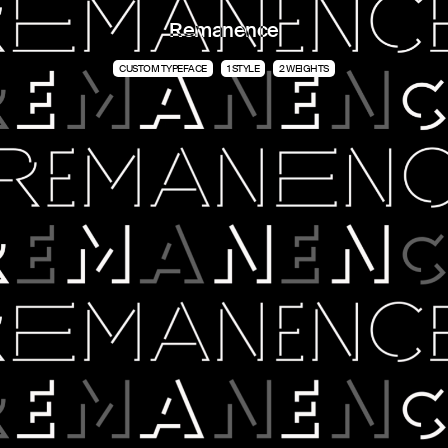
Remanence
CUSTOM TYPEFACE
1 STYLE
2 WEIGHTS