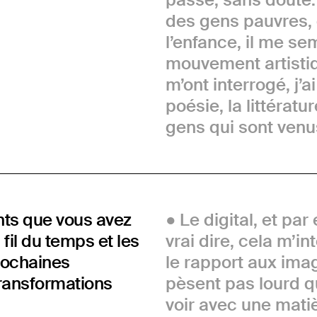
des gens pauvres, 
l’enfance, il me s
mouvement artistiq
m’ont interrogé, j’a
poésie, la littératur
gens qui sont venu
nts que vous avez
Le digital, et par 
il du temps et les
vrai dire, cela m’i
prochaines
le rapport aux ima
transformations
pèsent pas lourd q
voir avec une mati