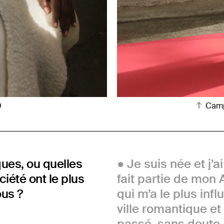
0
Camp
ques, ou quelles
Je suis née et j’a
iété ont le plus
fait partie de mon
ous ?
qui m’a le plus inf
ville romantique et 
passé, sans doute. 