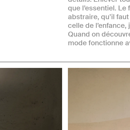
que l’essentiel. Le 
abstraire, qu’il fa
celle de l’enfance,
Quand on découvre 
mode fonctionne a