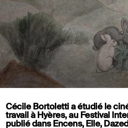
Cécile Bortoletti a étudié le ci
travail à Hyères, au Festival In
publié dans Encens, Elle, Dazed 