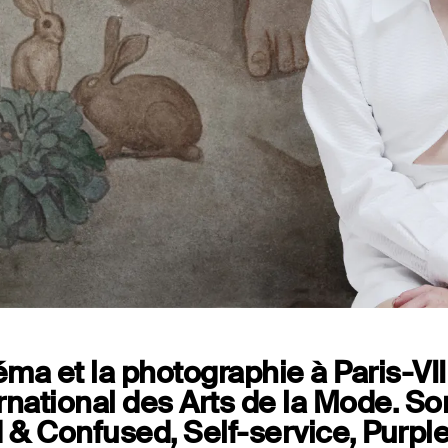
Capsules
néma et la photographie à Paris-VII
ternational des Arts de la Mode. So
& Confused, Self-service, Purple, 