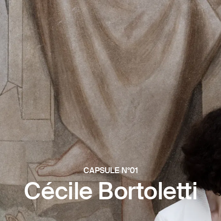
CAPSULE N°01
Cécile Bortoletti